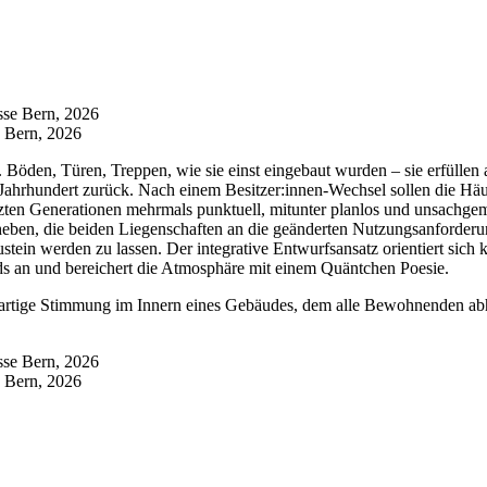
e Bern, 2026
 Böden, Türen, Treppen, wie sie einst eingebaut wurden – sie erfüllen
 Jahrhundert zurück. Nach einem Besitzer:innen-Wechsel sollen die H
etzten Generationen mehrmals punktuell, mitunter planlos und unsac
beheben, die beiden Liegenschaften an die geänderten Nutzungsanforder
in werden zu lassen. Der integrative Entwurfsansatz orientiert sich k
ds an und bereichert die Atmosphäre mit einem Quäntchen Poesie.
zigartige Stimmung im Innern eines Gebäudes, dem alle Bewohnenden a
e Bern, 2026